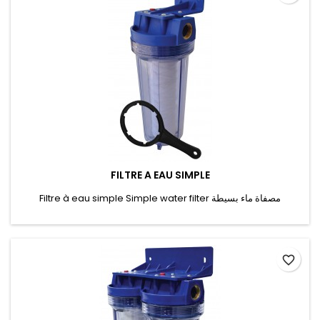
FILTRE A EAU SIMPLE
Filtre à eau simple Simple water filter مصفاة ماء بسيطة
favorite_border