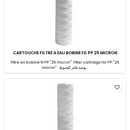
CARTOUCHE FILTRE A EAU BOBINE FIL PP 25 MICRON
Filtre en bobine fil PP "25 micron" Filter cartridge for PP "25
micron" بوصة فلتر للخيوط
favorite_border