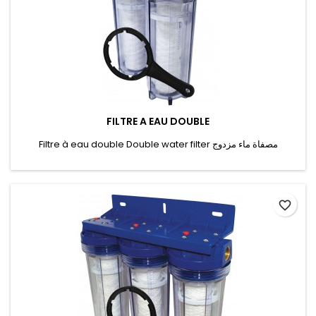
FILTRE A EAU DOUBLE
Filtre à eau double Double water filter مصفاة ماء مزدوج
favorite_border