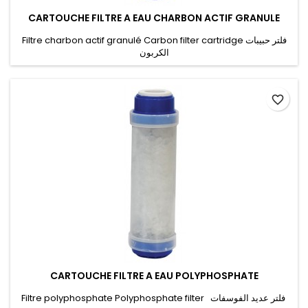
CARTOUCHE FILTRE A EAU CHARBON ACTIF GRANULE
Filtre charbon actif granulé Carbon filter cartridge فلتر حبيبات
الكربون
favorite_border
CARTOUCHE FILTRE A EAU POLYPHOSPHATE
Filtre polyphosphate Polyphosphate filter فلتر عديد الفوسفات