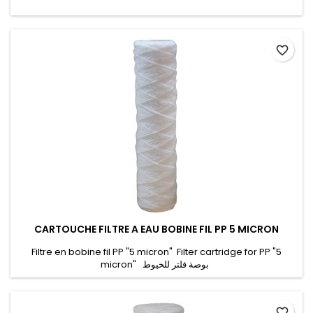
favorite_border
CARTOUCHE FILTRE A EAU BOBINE FIL PP 5 MICRON
Filtre en bobine fil PP "5 micron" Filter cartridge for PP "5
micron" بوصة فلتر للخيوط
favorite_border