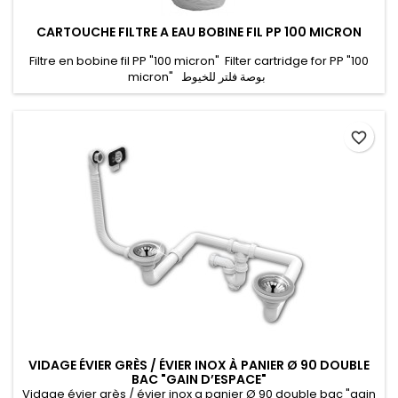
CARTOUCHE FILTRE A EAU BOBINE FIL PP 100 MICRON
Filtre en bobine fil PP "100 micron" Filter cartridge for PP "100
micron" بوصة فلتر للخيوط
favorite_border
VIDAGE ÉVIER GRÈS / ÉVIER INOX À PANIER Ø 90 DOUBLE
BAC "GAIN D’ESPACE"
Vidage évier grès / évier inox a panier Ø 90 double bac "gain