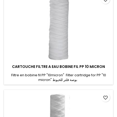
CARTOUCHE FILTRE A EAU BOBINE FIL PP 10 MICRON
Filtre en bobine fil PP "10micron" Filter cartridge for PP "10
micron" بوصة فلتر للخيوط
favorite_border