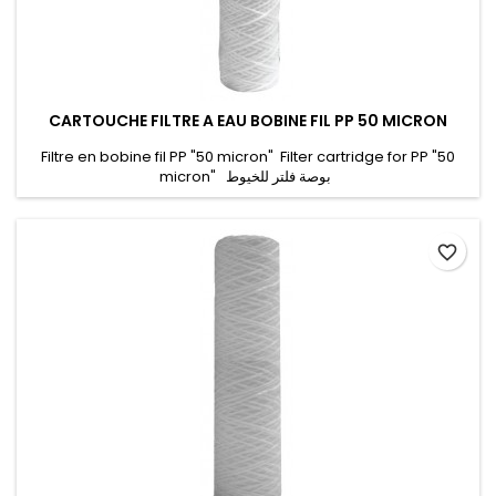
CARTOUCHE FILTRE A EAU BOBINE FIL PP 50 MICRON
Filtre en bobine fil PP "50 micron" Filter cartridge for PP "50
micron" بوصة فلتر للخيوط
favorite_border