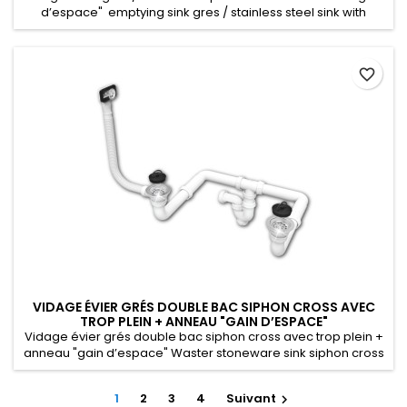
d’espace" emptying sink gres / stainless steel sink with
basket Ø 90 double bin "space saving" «هازﺗﻔﺮﻳﻎ حوض الخزف
الحجري/ حوض الفولاذ المقاوم للصدأ سلة مزدوجة «توفير المساحة
favorite_border
VIDAGE ÉVIER GRÉS DOUBLE BAC SIPHON CROSS AVEC
TROP PLEIN + ANNEAU "GAIN D’ESPACE"
Vidage évier grés double bac siphon cross avec trop plein +
anneau "gain d’espace" Waster stoneware sink siphon cross
overflow with ring "space saving" «وصلة ﺗﻔرﻳﻎ سيفون كروس
ممتلئة مع حلبة « توفير المساحة
1
2
3
4
Suivant
