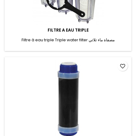
FILTRE A EAU TRIPLE
Filtre à eau triple Triple water filter مصفاة ماء ثلاثي
favorite_border