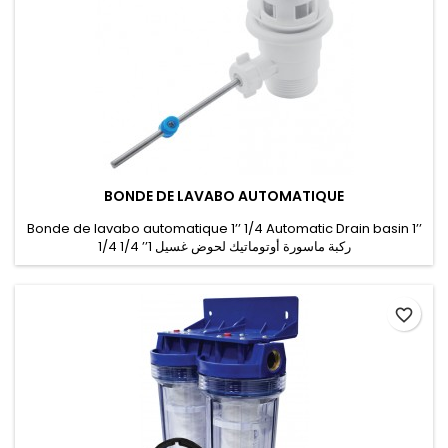
BONDE DE LAVABO AUTOMATIQUE
Bonde de lavabo automatique 1’’ 1/4 Automatic Drain basin 1’’
1/4 ركبة ماسورة أوتوماتيك لحوض غسيل 1’’ 1/4
favorite_border