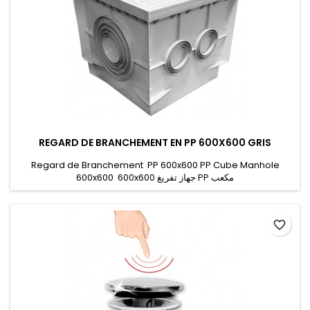
REGARD DE BRANCHEMENT EN PP 600X600 GRIS
Regard de Branchement PP 600x600 PP Cube Manhole
600x600 600x600 جهاز ﺗﻔﺮﻳﻎ PP مكعب
favorite_border