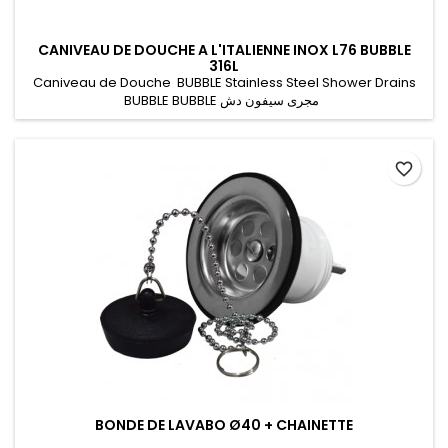
CANIVEAU DE DOUCHE A L'ITALIENNE INOX L76 BUBBLE
316L
Caniveau de Douche BUBBLE Stainless Steel Shower Drains
BUBBLE BUBBLE مجرى سيفون دش
favorite_border
BONDE DE LAVABO Ø40 + CHAINETTE