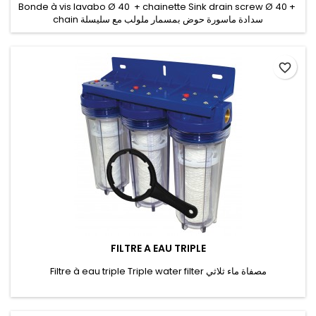
Bonde à vis lavabo Ø 40 + chainette Sink drain screw Ø 40 +
chain سدادة ماسورة حوض بمسمار ملولب مع سليسلة
favorite_border
FILTRE A EAU TRIPLE
Filtre à eau triple Triple water filter مصفاة ماء ثلاثي