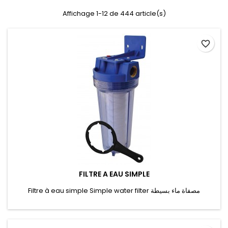
Affichage 1-12 de 444 article(s)
favorite_border
FILTRE A EAU SIMPLE
Filtre à eau simple Simple water filter مصفاة ماء بسيطة