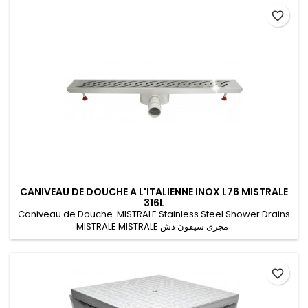
favorite_border
CANIVEAU DE DOUCHE A L'ITALIENNE INOX L76 MISTRALE
316L
Caniveau de Douche MISTRALE Stainless Steel Shower Drains
MISTRALE MISTRALE مجرى سيفون دش
favorite_border