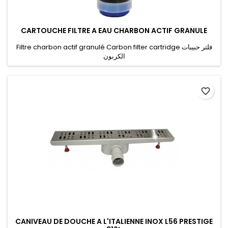
CARTOUCHE FILTRE A EAU CHARBON ACTIF GRANULE
Filtre charbon actif granulé Carbon filter cartridge فلتر حبيبات
الكربون
favorite_border
CANIVEAU DE DOUCHE A L'ITALIENNE INOX L56 PRESTIGE