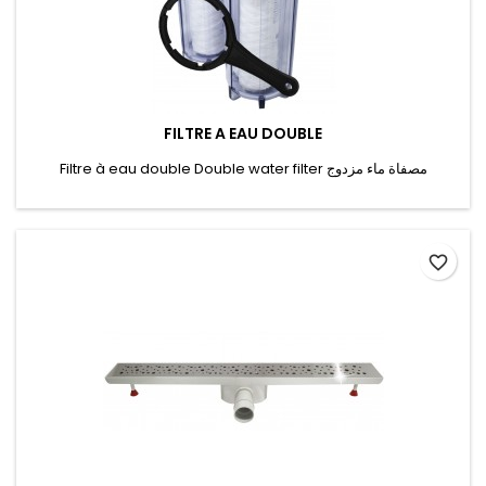
FILTRE A EAU DOUBLE
Filtre à eau double Double water filter مصفاة ماء مزدوج
favorite_border