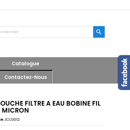
×
×
×

n
Catalogue
s
Contactez-Nous
OUCHE FILTRE A EAU BOBINE FIL
5 MICRON
ce
JCU3012