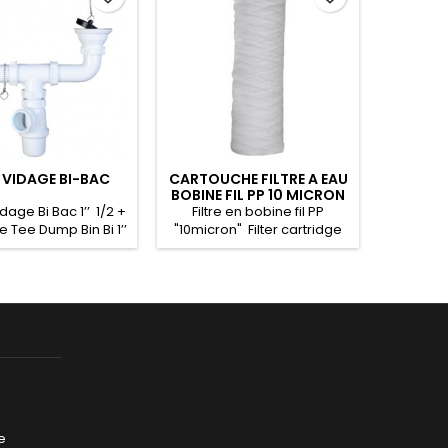
E VIDAGE BI-BAC
CARTOUCHE FILTRE A EAU
TE DE
BOBINE FIL PP 10 MICRON
AVEC TR
dage Bi Bac 1’’ 1/2 +
Filtre en bobine fil PP
Te de Vi
e Tee Dump Bin Bi 1’’
"10micron" Filter cartridge
Cross 
ﻭﺻﻠﺔ ﺗﻔﺮﻳﻎ 
for PP "10 micron" بوصة فلتر
chainette
شعب لحوضين 1’’ 1/2 مع سليسلة
للخيوط
Tee Du
1’’1/2 ﻭﺻﻠﺔ ﺗﻔﺮﻳﻎ ﺳﻴﻔﻮﻥ ﻛﺮﻭﺱ
e