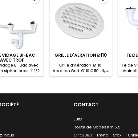
E VIDAGE BI-BAC
GRILLE D'AERATION Ø110
TE D
AVEC TROP
N+ANNEAU SIPHON
Vidage Bi-Bac avec
Grille d’Aération Ø110
Te de Vi
CROS
in siphon cross 1” 1/2
Aeration Grid Ø110 Ø110 شباك
chainett
u Siphon Cross Sink
تهوئة
1/2 + chain بثلاث
w Discharge 1” 1/2 -
ﻛﺮﻭﺱ 1” 1/2 مع الحلبة
SOCIÉTÉ
CONTACT
EJIM
Route de Gabes Km 5.5
ez-nous
CP : 3083 – Thyna – Sfax – Tunisi