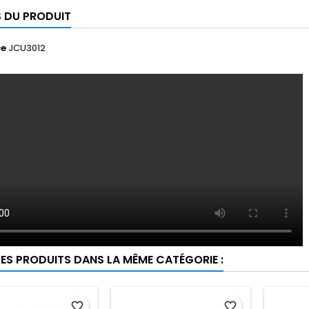
S DU PRODUIT
ce
JCU3012
RES PRODUITS DANS LA MÊME CATÉGORIE :
favorite_border
favorite_border