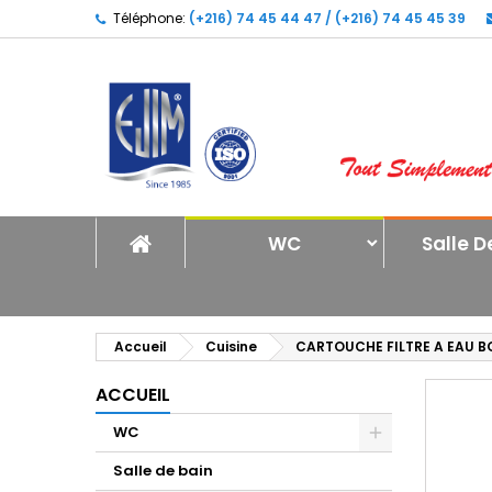
Téléphone:
(+216) 74 45 44 47 / (+216) 74 45 45 39
A
C
C
add_circle_outline
Vo
No
d'e
WC
Salle D
Accueil
Cuisine
CARTOUCHE FILTRE A EAU BO
ACCUEIL
WC
Salle de bain