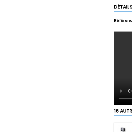
DÉTAIL
Référen
16 AUT