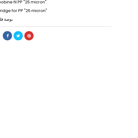
 bobine fil PP "25 micron"
rtridge for PP "25 micron"
بوصة فلتر للخيوط