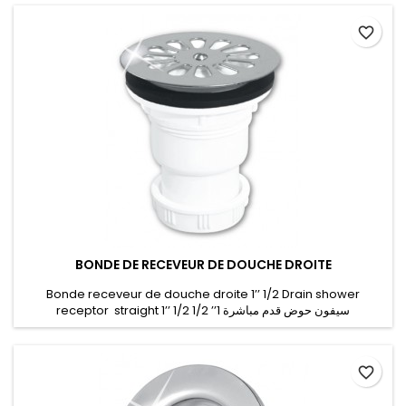
favorite_border
BONDE DE RECEVEUR DE DOUCHE DROITE
Bonde receveur de douche droite 1’’ 1/2 Drain shower
receptor straight 1’’ 1/2 سيفون حوض قدم مباشرة 1’’ 1/2
favorite_border