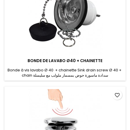
BONDE DE LAVABO Ø40 + CHAINETTE
Bonde à vis lavabo Ø 40 + chainette Sink drain screw Ø 40 +
chain سدادة ماسورة حوض بمسمار ملولب مع سليسلة
favorite_border