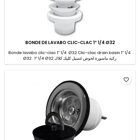
BONDE DE LAVABO CLIC-CLAC 1” 1/4 Ø32
Bonde lavabo clic-clac 1” 1/4 Ø32 Clic-clac drain basin 1” 1/4
Ø32 1” 1/4 Ø32 ركبة ماسورة لحوض غسيل كليك كلاك
favorite_border