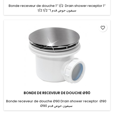
Bonde receveur de douche 1’’ 1/2 Drain shower receptor 1’’
1/2 سيفون حوض قدم 1’’ 1/2
favorite_border
BONDE DE RECEVEUR DE DOUCHE Ø90
Bonde receveur de douche Ø90 Drain shower receptor Ø90
Ø90 سيفون حوض قدم