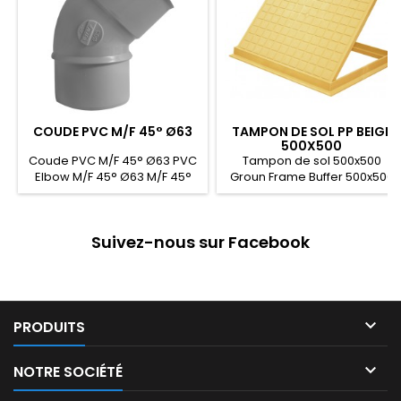
COUDE PVC M/F 45° Ø63
TAMPON DE SOL PP BEIGE
500X500
Coude PVC M/F 45° Ø63 PVC
Tampon de sol 500x500
Elbow M/F 45° Ø63 M/F 45°
Groun Frame Buffer 500x500
500x500 غطاء غرفة مجاري
Ø63 PVC كوع
Suivez-nous sur Facebook

PRODUITS

NOTRE SOCIÉTÉ