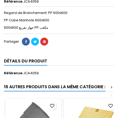
Référence
JCA4059
Regard de Branchement PP 600x600
PP Cube Manhole 600x600
600x600 جهاز ﺗﻔﺮﻳﻎ PP مكعب
Partager
DÉTAILS DU PRODUIT
Référence
JCA4059
16 AUTRES PRODUITS DANS LA MÊME CATÉGORIE :
>
<
favorite_border
favorite_border