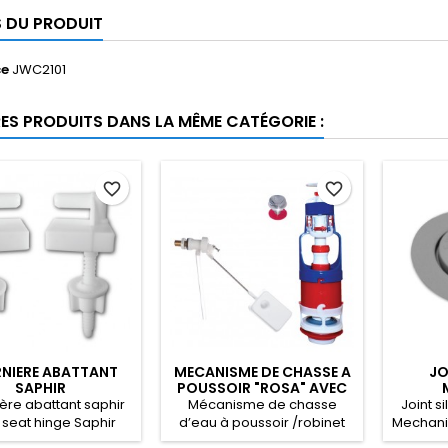
S DU PRODUIT
ce
JWC2101
RES PRODUITS DANS LA MÊME CATÉGORIE :
favorite_border
favorite_border
NIERE ABATTANT
MECANISME DE CHASSE A
JO
SAPHIR
POUSSOIR "ROSA" AVEC
FLOTTEUR LAITON
ère abattant saphir
Mécanisme de chasse
Joint 
t seat hinge Saphir
d’eau à poussoir /robinet
Mechanism
مفصل مقعد المرحاض
Flotteur Embout Laiton Tank
آلية