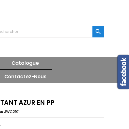
×
×
×

n
Catalogue
s
Contactez-Nous
TANT AZUR EN PP
ce
JWC2101
,