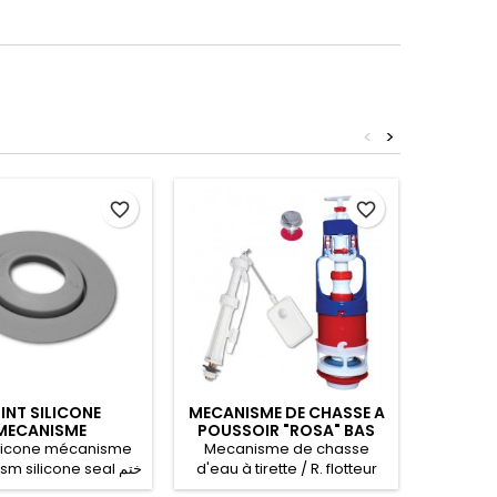
<
>
favorite_border
favorite_border
INT SILICONE
MECANISME DE CHASSE A
FLEXI
MECANISME
POUSSOIR "ROSA" BAS
TRESS
silicone mécanisme
Mecanisme de chasse
Flexible
 silicone seal ختم
d'eau à tirette / R. flotteur
blanc 1
صمام السيليكون لل
alimentation bas
toilet h