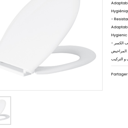
Adaptabl
Hygiéniqu
- Resista
Adaptable
Hygienic
-  الكسر
ع المراحيض
 و التركيب
Partager