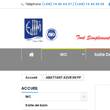
Téléphone:
(+216) 74 45 44 47 / (+216) 74 45 45 39
A
C
C
add_circle_outline
Vo
No
d'e
WC
Salle D
Accueil
ABATTANT AZUR EN PP
ACCUEIL
WC
Salle de bain