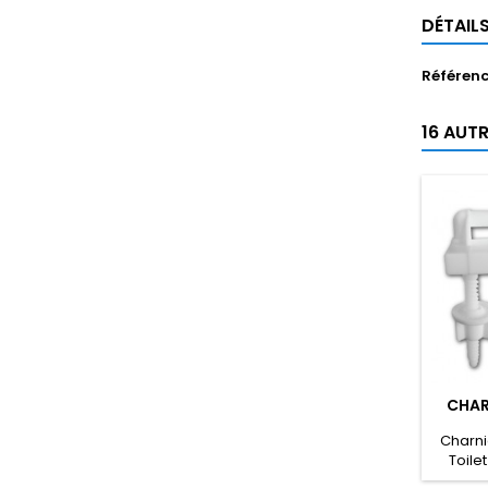
DÉTAIL
Référen
16 AUT
CHAR
Charni
Toile
 سفير