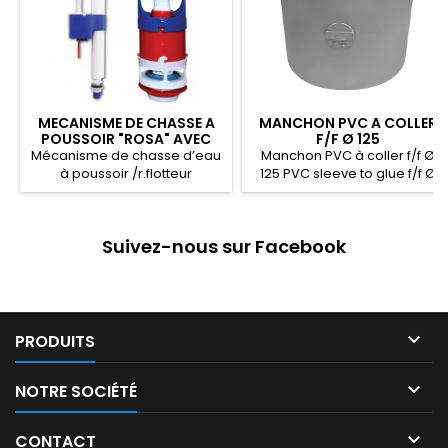
MECANISME DE CHASSE A
MANCHON PVC A COLLER
POUSSOIR "ROSA" AVEC
F/F Ø 125
FLOTTEUR COMPACT
Mécanisme de chasse d’eau
Manchon PVC à coller f/f Ø
ALIMENTATION BAS
à poussoir /r.flotteur
125 PVC sleeve to glue f/f Ø
compact alimentation bas
125 125 Ø f/f PVC كمّ للالتصاق
Push-button flush mechanism
/compact float valve low
Suivez-nous sur Facebook
supply ٱلية دفع ماء مع صمام
تعويم مدمج منخفض

PRODUITS

NOTRE SOCIÉTÉ

CONTACT