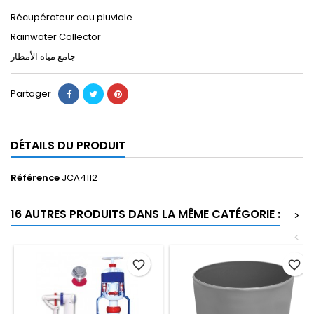
Récupérateur eau pluviale
Rainwater Collector
جامع مياه الأمطار
Partager
DÉTAILS DU PRODUIT
Référence
JCA4112
16 AUTRES PRODUITS DANS LA MÊME CATÉGORIE :
>
<
favorite_border
favorite_border