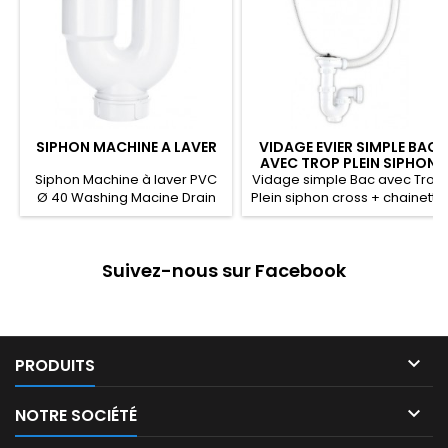
SIPHON MACHINE A LAVER
VIDAGE EVIER SIMPLE BAC
AVEC TROP PLEIN SIPHON
CROSS
Siphon Machine à laver PVC
Vidage simple Bac avec Trop
Ø 40 Washing Macine Drain
Plein siphon cross + chainette
PVC Ø 40 Ø 40 PVC ركبة خارجية
1’’1/2 Single Sink Overflow
لألة غسيل
Discharge siphon cross +
chain 1’’1/2 1’’1/2 ﺟﻬﺎﺯ ﺗﻔﺮﻳﻎ ﺣﻮﺽ
Suivez-nous sur Facebook
ﺑﺴﻴﻂ سيفون كروس مع سليسلة

PRODUITS

NOTRE SOCIÉTÉ