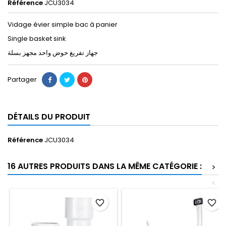
Référence
JCU3034
Vidage évier simple bac à panier
Single basket sink
جهاز تفريغ حوض واحد مجهز بسلة
Partager
DÉTAILS DU PRODUIT
Référence
JCU3034
16 AUTRES PRODUITS DANS LA MÊME CATÉGORIE :
>
<
favorite_border
favorite_border