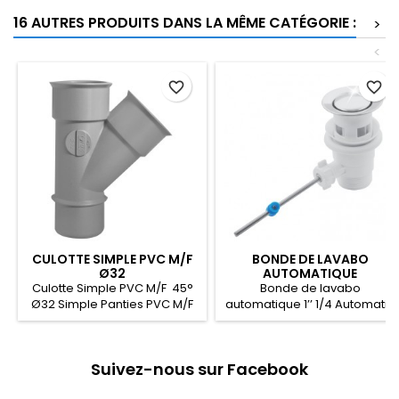
16 AUTRES PRODUITS DANS LA MÊME CATÉGORIE :
>
<
favorite_border
favorite_border
CULOTTE SIMPLE PVC M/F
BONDE DE LAVABO
Ø32
AUTOMATIQUE
Culotte Simple PVC M/F 45°
Bonde de lavabo
Ø32 Simple Panties PVC M/F
automatique 1’’ 1/4 Automatic
Drain basin 1’’ 1/4 ركبة ماسورة
45° Ø32 ثنائي الإتجاه °45 Ø32
أوتوماتيك لحوض غسيل 1’’ 1/4
PVC قسام
Suivez-nous sur Facebook