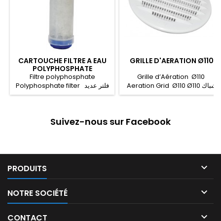
CARTOUCHE FILTRE A EAU
GRILLE D'AERATION Ø110
POLYPHOSPHATE
Filtre polyphosphate
Grille d’Aération Ø110
Aeration Grid Ø110 Ø110 شباك
Polyphosphate filter فلتر عديد
تهوئة
الفوسفات
Suivez-nous sur Facebook

PRODUITS

NOTRE SOCIÉTÉ

CONTACT