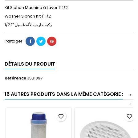
Kit Siphon Machine à Laver 1″ 1/2
Washer Siphon Kit 1″ 1/2
ﺭﻛﺒﺔ ﺧﺎﺭﺟﻴﺔ ﻷﻟﺔ ﻏﺴﻴﻞ ″1 1/2
Partager
DÉTAILS DU PRODUIT
Référence
JSB1097
16 AUTRES PRODUITS DANS LA MÊME CATÉGORIE :
>
<
favorite_border
favorite_border