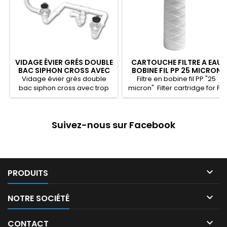
VIDAGE ÉVIER GRÉS DOUBLE
CARTOUCHE FILTRE A EAU
BAC SIPHON CROSS AVEC
BOBINE FIL PP 25 MICRON
TROP PLEIN + ANNEAU
Vidage évier grés double
Filtre en bobine fil PP "25
"GAIN D’ESPACE"
bac siphon cross avec trop
micron" Filter cartridge for PP
plein + anneau "gain
"25 micron" بوصة فلتر للخيوط
d’espace" Waster stoneware
sink siphon cross
Suivez-nous sur Facebook
overflow with ring "space
saving" «وصلة ﺗﻔرﻳﻎ سيفون
كروس ممتلئة مع حلبة « توفير
المساحة

PRODUITS

NOTRE SOCIÉTÉ

CONTACT