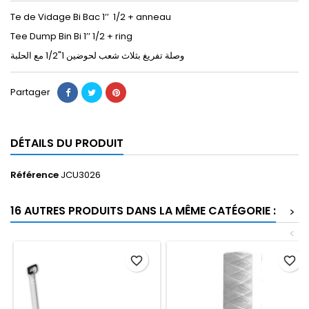
Te de Vidage Bi Bac 1’’ 1/2 + anneau
Tee Dump Bin Bi 1’’ 1/2 + ring
ﻭﺻﻠﺔ ﺗﻔﺮﻳﻎ ﺑﺜﻼﺙ ﺷﻌﺐ ﻟﺤﻮﺿﻴﻦ 1"1/2 مع الحلبة
Partager
DÉTAILS DU PRODUIT
Référence
JCU3026
16 AUTRES PRODUITS DANS LA MÊME CATÉGORIE :
>
<
favorite_border
favorite_border