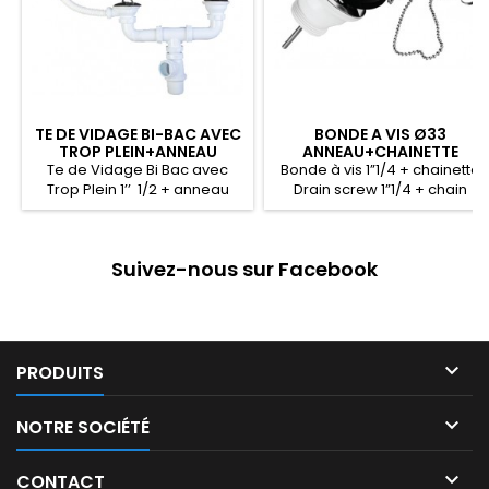
TE DE VIDAGE BI-BAC AVEC
BONDE A VIS Ø33
TROP PLEIN+ANNEAU
ANNEAU+CHAINETTE
Te de Vidage Bi Bac avec
Bonde à vis 1”1/4 + chainette
Trop Plein 1’’ 1/2 + anneau
Drain screw 1”1/4 + chain
Overflow Discharge Tee 1’’ 1/2
سدادة ماسورة بمسمار ملولب 1”1/4
مع سليسلة
+ ring ﻭﺻﻠﺔ ﺗﻔﺮﻳﻎ ﻣﻤﺘﻠﺌﺔ 1’’ 1/2
مع حلبة
Suivez-nous sur Facebook

PRODUITS

NOTRE SOCIÉTÉ

CONTACT