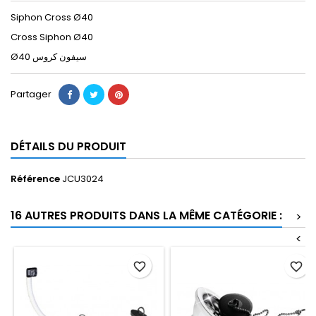
Siphon Cross Ø40
Cross Siphon Ø40
Ø40 ﺳﻴﻔﻮﻥ ﻛﺮﻭﺱ
Partager
DÉTAILS DU PRODUIT
Référence
JCU3024
16 AUTRES PRODUITS DANS LA MÊME CATÉGORIE :
>
<
favorite_border
favorite_border