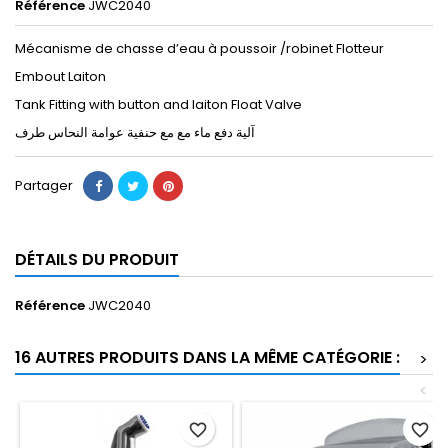
Référence
JWC2040
Mécanisme de chasse d’eau à poussoir /robinet Flotteur
Embout Laiton
Tank Fitting with button
and
laiton Float Valve
آلية دفع ماء مع
مع
ﺣﻨﻔﻴﺔ ﻋﻮﺍﻣﺔ النحاس طرف
Partager
DÉTAILS DU PRODUIT
Référence
JWC2040
16 AUTRES PRODUITS DANS LA MÊME CATÉGORIE :
>
<
favorite_border
favorite_border