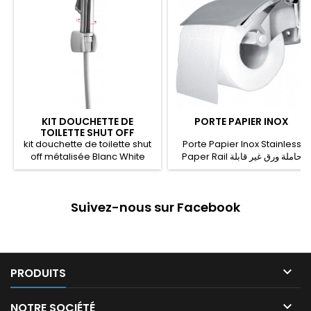
KIT DOUCHETTE DE
PORTE PAPIER INOX
TOILETTE SHUT OFF
METALLISEE BLANC
kit douchette de toilette shut
Porte Papier Inox Stainless
off métalisée Blanc White
Paper Rail ﺣﺎﻣﻠﺔ ﻭﺭﻕ ﻏﻴﺮ ﻗﺎﺑﻠﺔ
metallic Shut off toilet shower
ﻟﻠﺼﺪﺃ
kit مجموعة شطاف كاملة دش يدوي
للمرحاض معدني بيضاء
Suivez-nous sur Facebook

PRODUITS

NOTRE SOCIÉTÉ