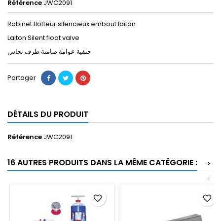
Référence
JWC2091
Robinet flotteur silencieux embout laiton
Laiton Silent float valve
حنفية عوامة صامتة
طرف
نحاس
Partager
DÉTAILS DU PRODUIT
Référence
JWC2091
16 AUTRES PRODUITS DANS LA MÊME CATÉGORIE :
>
<
favorite_border
favorite_border