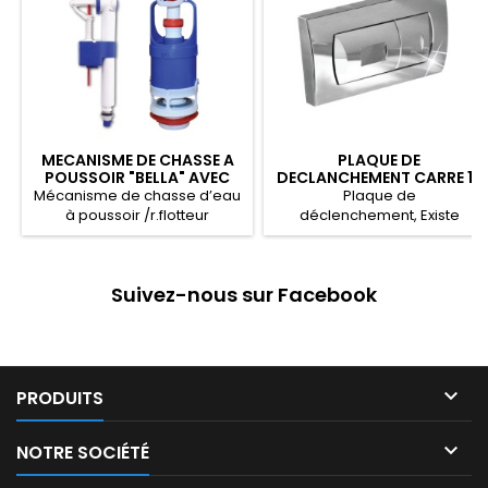
MECANISME DE CHASSE A
PLAQUE DE
POUSSOIR "BELLA" AVEC
DECLANCHEMENT CARRE 16
FLOTTEUR COMPACT
Mécanisme de chasse d’eau
Plaque de
ALIMENTATION BAS
à poussoir /r.flotteur
déclenchement, Existe
compact alimentation bas
en: Noir - Blanc - Chromé -
Push-button flush mechanism
Argent Float Slide Valve,
/compact float valve low
Available in: Black - White -
Suivez-nous sur Facebook
Chrome - Silver لوحة دفع ماء
supply ٱلية دفع ماء مع صمام
الخزان متوفر باللون: الأسود -
تعويم مدمج منخفض
الأبيض - الكروم - الفضي

PRODUITS

NOTRE SOCIÉTÉ