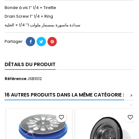
Bonde à vis 1’’ 1/4 + Tirette
Drain Screw 1’’ 1/4 + Ring
سدادة ماسورة بمسمار ملولب 1’’ 1/4 + الحلبة
Partager
DÉTAILS DU PRODUIT
Référence
JSB1012
16 AUTRES PRODUITS DANS LA MÊME CATÉGORIE :
>
<
favorite_border
favorite_border