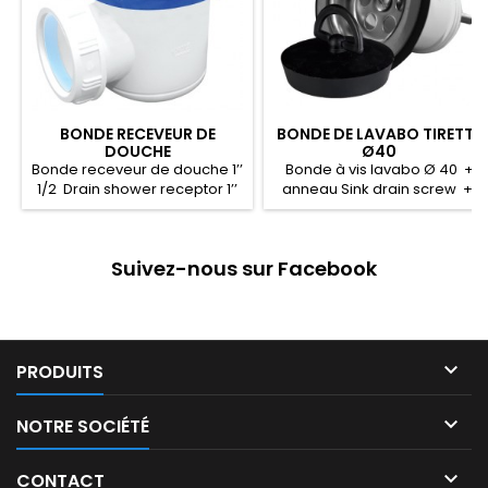
BONDE RECEVEUR DE
BONDE DE LAVABO TIRETTE
DOUCHE
Ø40
Bonde receveur de douche 1’’
Bonde à vis lavabo Ø 40 +
1/2 Drain shower receptor 1’’
anneau Sink drain screw +
ring سدادة ماسورة حوض بمسمار
1/2 سيفون حوض قدم 1’’ 1/2
ملولب مع حلبة
Suivez-nous sur Facebook

PRODUITS

NOTRE SOCIÉTÉ

CONTACT