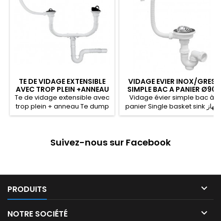
TE DE VIDAGE EXTENSIBLE
VIDAGE EVIER INOX/GRES
AVEC TROP PLEIN +ANNEAU
SIMPLE BAC A PANIER Ø90
Te de vidage extensible avec
Vidage évier simple bac à
trop plein + anneau Te dump
panier Single basket sink جهاز
expandable with overflow +
تفريغ حوض واحد مجهز بسلة
ring جهازﺗﻔﺮﻳﻎ لحوضين قابلة
للتمديد مع حلبة
Suivez-nous sur Facebook

PRODUITS

NOTRE SOCIÉTÉ