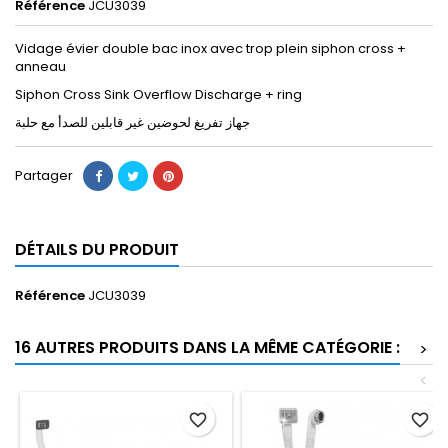
Référence
JCU3039
Vidage évier double bac inox avec trop plein siphon cross +
anneau
Siphon Cross Sink Overflow Discharge + ring
جهاز ﺗﻔﺮﻳﻎ ﻟﺤﻮﺿﻴﻦ غير قابلين للصدأ مع حلبة
Partager
DÉTAILS DU PRODUIT
Référence
JCU3039
16 AUTRES PRODUITS DANS LA MÊME CATÉGORIE :
>
<
favorite_border
favorite_border